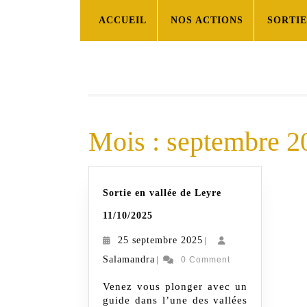
Skip
ACCUEIL
NOS ACTIONS
SORTI
to
content
Mois :
septembre 2
Sortie en vallée de Leyre
Sortie
11/10/2025
en
25
25 septembre 2025
|
vallée
Salamandra
septembre
Salamandra
|
0 Comment
de
2025
Venez vous plonger avec un
Leyre
guide dans l’une des vallées