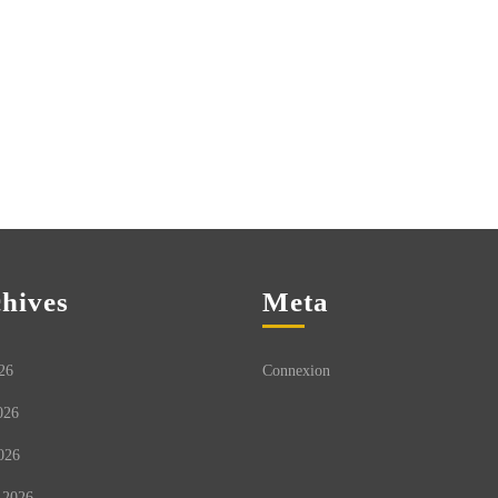
hives
Meta
26
Connexion
026
026
 2026