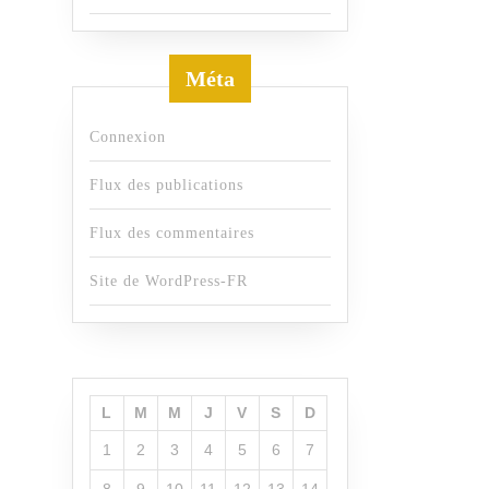
Méta
Connexion
Flux des publications
Flux des commentaires
Site de WordPress-FR
L
M
M
J
V
S
D
1
2
3
4
5
6
7
8
9
10
11
12
13
14