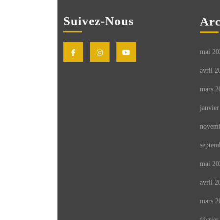
Suivez-Nous
Arc
Facebook
Instagram
Youtube
mai 20
avril 2
mars 2
janvier
novemb
septem
mai 20
avril 2
mars 2
février