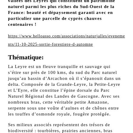
vallées des Leyres qui constituent un patrimoine
naturel parmi les plus riches du Sud-Ouest de la
France: beauté et dépaysement garanti avec en
particulier une parcelle de cyprès chauves
centenaires !
https://www.helloasso.com/associations/naturjalles/eveneme
nts/11-10-2025-sortie-forestiere-d-automne
Thématique:
La Leyre est un fleuve tranquille et sauvage qui
s’étire sur près de 100 kms, du sud du Parc naturel
jusqu’au bassin d’Arcachon où il s’épanouit dans un
delta. Composée de la Grande-Leyre, la Petite-Leyre
et L’Eyre, elle constitue l’épine dorsale du Parc
Naturel Régional des Landes de Gascogne. Avec ses
nombreux bras, cette véritable petite Amazone,
serpente sous une voûte d’aulnes et de chênes entre
les touffes d’osmonde royale, fougère protégée.
Ses milieux associés représentent des trésors de
biodiversité : tourbières, prairies anciennes, bras