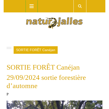
Skip
Open
to
Button
content
SORTIE FORÊT Canéjan
SORTIE FORÊT Canéjan
29/09/2024 sortie forestière
d’automne
P