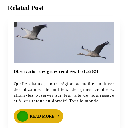
Previous
Next
Related Post
post:
post:
Observation
Observation des grues cendrées 14/12/2024
des
Quelle chance, notre région accueille en hiver
grues
des dizaines de milliers de grues cendrées:
cendrées
allons-les observer sur leur site de nourrissage
et à leur retour au dortoir! Tout le monde
14/12/2024
READ
READ MORE
MORE