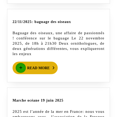
22/11/2025:
22/11/2025: baguage des oiseaux
baguage
Baguage des oiseaux, une affaire de passionnés
des
! conférence sur le baguage Le 22 novembre
oiseaux
2025, de 18h à 21h30 Deux ornithologues, de
deux générations différentes, vous expliqueront
les enjeux
READ
READ MORE
MORE
Marche
Marche océane 19 juin 2025
océane
2025 est l’année de la mer en France: nous vous
19
embarquons avec l’association de la Fresque