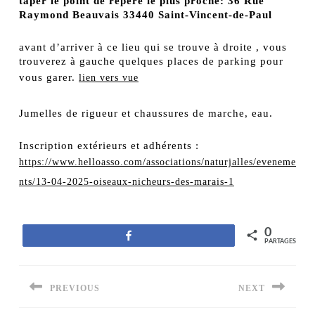
taper le point de repère le plus proche: 36 Rue
Raymond Beauvais 33440 Saint-Vincent-de-Paul
avant d’arriver à ce lieu qui se trouve à droite , vous
trouverez à gauche quelques places de parking pour
vous garer.
lien vers vue
Jumelles de rigueur et chaussures de marche, eau.
Inscription extérieurs et adhérents :
https://www.helloasso.com/associations/naturjalles/eveneme
nts/13-04-2025-oiseaux-nicheurs-des-marais-1
0
Partagez
PARTAGES
Navigation
PREVIOUS
NEXT
de
l’article