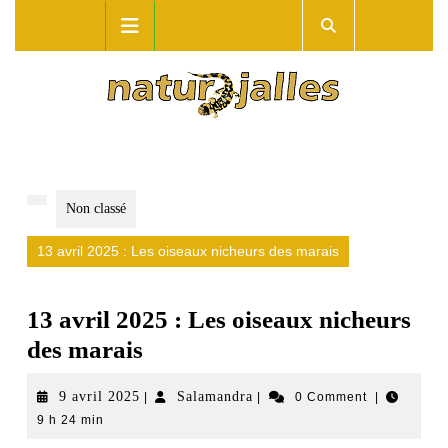
Skip
Open
to
Button
content
Non classé
13 avril 2025 : Les oiseaux nicheurs des marais
13 avril 2025 : Les oiseaux nicheurs
des marais
9
Salamandra
9 avril 2025
Salamandra
|
|
0 Comment
|
9 h 24 min
avril