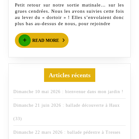
Petit retour sur notre sortie matinale… sur les
cendrées
grues cendrées. Nous les avons suivies cette fois
le
au lever du « dortoir » ! Elles s’envolaient donc
plus bas au-dessus de nous, pour rejoindre
10
janvier
READ
READ MORE
2026
MORE
Articles récents
Dimanche 10 mai 2026 : bienvenue dans mon jardin !
Dimanche 21 juin 2026 : ballade découverte à Haux
(33)
Dimanche 22 mars 2026 : ballade pédestre à Tresses