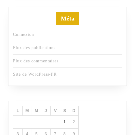
Méta
Connexion
Flux des publications
Flux des commentaires
Site de WordPress-FR
L
M
M
J
V
S
D
2
1
3
4
5
6
7
8
9