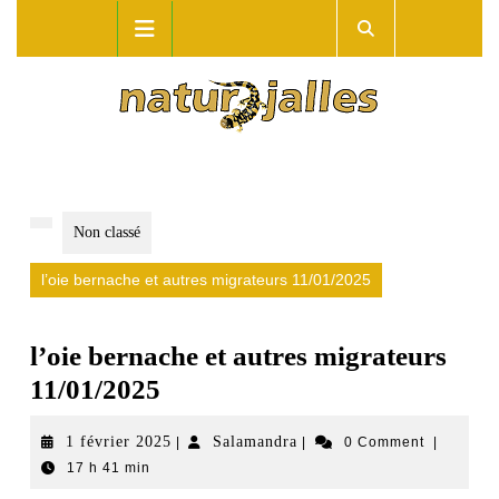
Skip
Open
to
Button
content
Non classé
l’oie bernache et autres migrateurs 11/01/2025
l’oie bernache et autres migrateurs
11/01/2025
1
Salamandra
1 février 2025
Salamandra
|
|
0 Comment
|
17 h 41 min
février