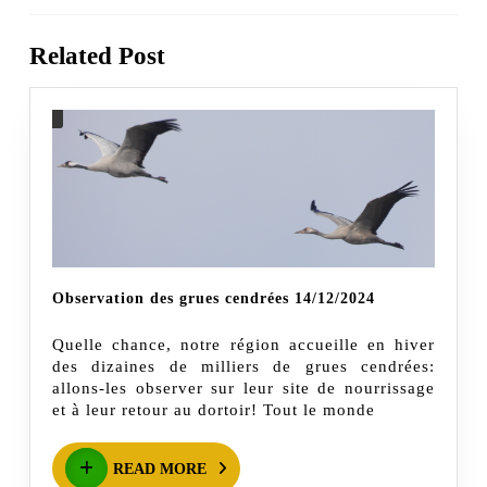
l’article
Previous
Next
Related Post
post:
post:
Observation
Observation des grues cendrées 14/12/2024
des
Quelle chance, notre région accueille en hiver
grues
des dizaines de milliers de grues cendrées:
cendrées
allons-les observer sur leur site de nourrissage
et à leur retour au dortoir! Tout le monde
14/12/2024
READ
READ MORE