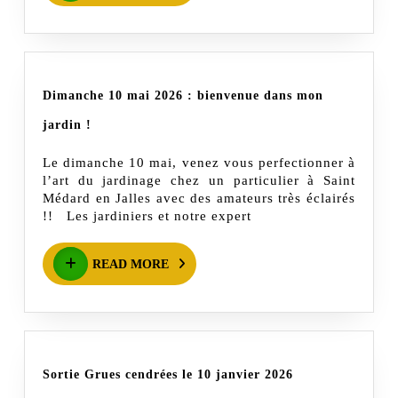
MORE
Dimanche 10 mai 2026 : bienvenue dans mon
Dimanche
jardin !
10
Le dimanche 10 mai, venez vous perfectionner à
mai
l’art du jardinage chez un particulier à Saint
2026
Médard en Jalles avec des amateurs très éclairés
!! Les jardiniers et notre expert
:
bienvenue
READ
READ MORE
dans
MORE
mon
jardin
!
Sortie
Sortie Grues cendrées le 10 janvier 2026
Grues